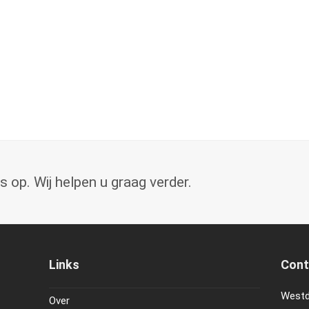
op. Wij helpen u graag verder.
Links
Cont
Westd
Over