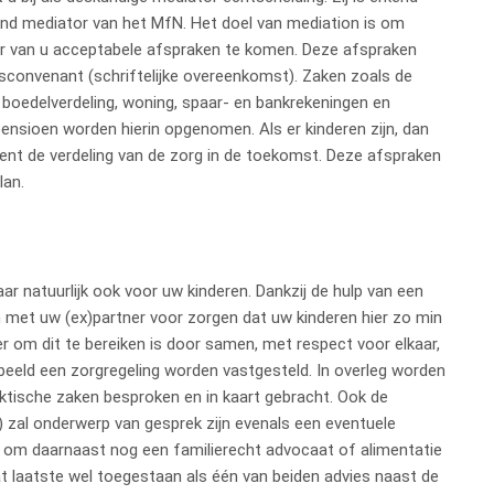
nd mediator van het MfN. Het doel van mediation is om
r van u acceptabele afspraken te komen. Deze afspraken
sconvenant (schriftelijke overeenkomst). Zaken zoals de
 boedelverdeling, woning, spaar- en bankrekeningen en
pensioen worden hierin opgenomen. Als er kinderen zijn, dan
nt de verdeling van de zorg in de toekomst. Deze afspraken
lan.
aar natuurlijk ook voor uw kinderen. Dankzij de hulp van een
 met uw (ex)partner voor zorgen dat uw kinderen hier zo min
r om dit te bereiken is door samen, met respect voor elkaar,
beeld een zorgregeling worden vastgesteld. In overleg worden
aktische zaken besproken en in kaart gebracht. Ook de
) zal onderwerp van gesprek zijn evenals een eventuele
ig om daarnaast nog een familierecht advocaat of alimentatie
at laatste wel toegestaan als één van beiden advies naast de