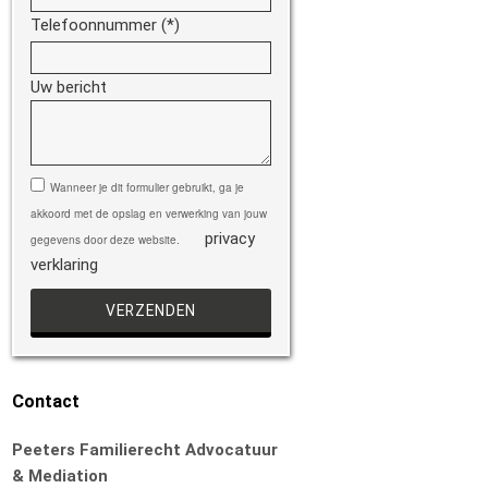
Telefoonnummer (*)
Uw bericht
Gelieve dit veld leeg te laten.
Wanneer je dit formulier gebruikt, ga je
akkoord met de opslag en verwerking van jouw
privacy
gegevens door deze website.
verklaring
Contact
Peeters Familierecht Advocatuur
& Mediation